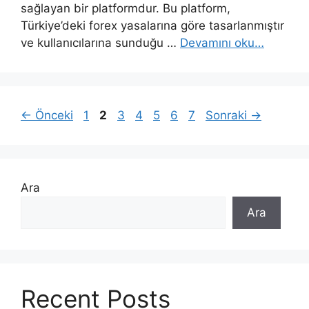
sağlayan bir platformdur. Bu platform,
Türkiye’deki forex yasalarına göre tasarlanmıştır
ve kullanıcılarına sunduğu …
Devamını oku…
Sayfa
Sayfa
Sayfa
Sayfa
Sayfa
Sayfa
Sayfa
←
Önceki
1
2
3
4
5
6
7
Sonraki
→
Ara
Ara
Recent Posts