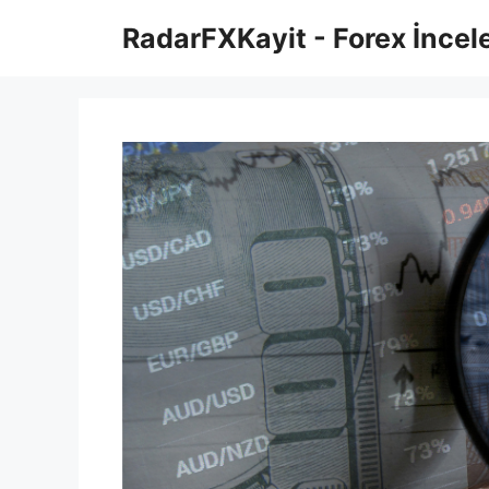
İçeriğe
RadarFXKayit - Forex İncele
atla