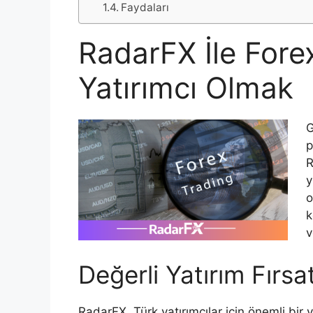
Faydaları
RadarFX İle Forex
Yatırımcı Olmak
G
p
R
y
o
k
v
Değerli Yatırım Fırsa
RadarFX, Türk yatırımcılar için önemli bi