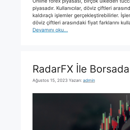
Online forex piyasası, birçok ülkeden tücca
piyasadır. Kullanıcılar, döviz çiftleri arası
kaldıraçlı işlemler gerçekleştirebilirler. İşl
döviz çiftleri arasındaki fiyat farklarını kul
Devamını oku…
RadarFX İle Borsada 
Ağustos 15, 2023
Yazarı:
admin