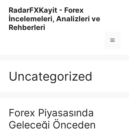
İçeriğe
RadarFXKayit - Forex
atla
İncelemeleri, Analizleri ve
Rehberleri
Menü
Uncategorized
Forex Piyasasında
Geleceği Önceden