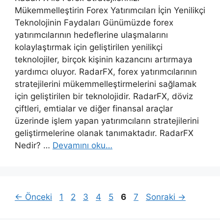
Mükemmelleştirin Forex Yatırımcıları İçin Yenilikçi
Teknolojinin Faydaları Günümüzde forex
yatırımcılarının hedeflerine ulaşmalarını
kolaylaştırmak için geliştirilen yenilikçi
teknolojiler, birçok kişinin kazancını artırmaya
yardımcı oluyor. RadarFX, forex yatırımcılarının
stratejilerini mükemmelleştirmelerini sağlamak
için geliştirilen bir teknolojidir. RadarFX, döviz
çiftleri, emtialar ve diğer finansal araçlar
üzerinde işlem yapan yatırımcıların stratejilerini
geliştirmelerine olanak tanımaktadır. RadarFX
Nedir? …
Devamını oku…
Sayfa
Sayfa
Sayfa
Sayfa
Sayfa
Sayfa
Sayfa
←
Önceki
1
2
3
4
5
6
7
Sonraki
→